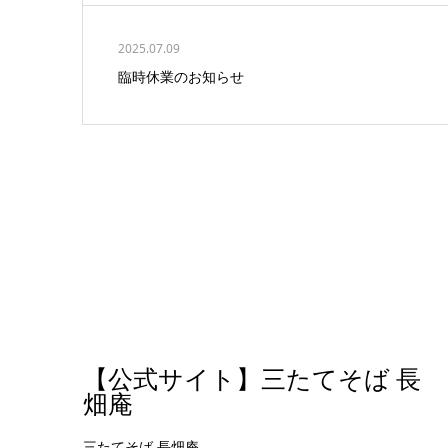
2025.07.09
臨時休業のお知らせ
【公式サイト】三たてそば 長
畑庵
三たてそば 長畑庵