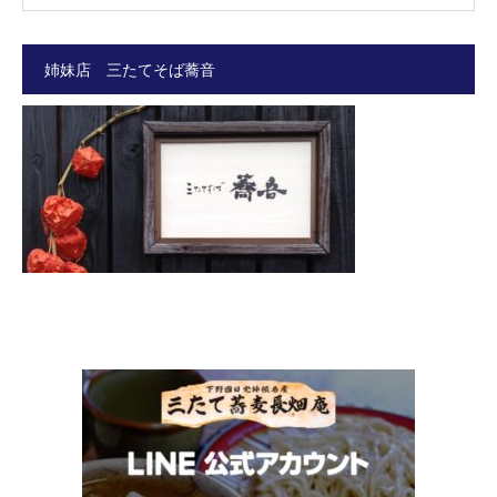
姉妹店 三たてそば蕎音