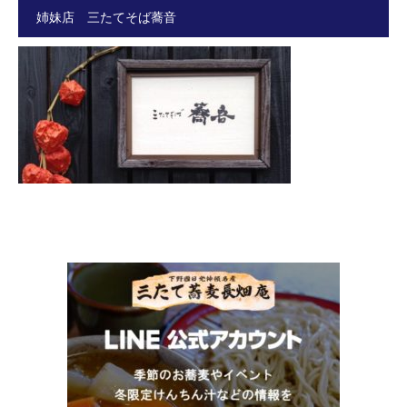
姉妹店 三たてそば蕎音